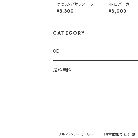
ケセランパサラン コラボ
KP白パーカー
T
¥3,300
¥6,000
CATEGORY
CD
送料無料
プライバシーポリシー
特定商取引法に基