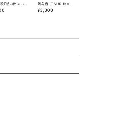
歌『想い出はいつ
鶴亀音 (TSURUKAME
TAYORI) NEW ALBU
00
¥3,300
M [2021,01,01]