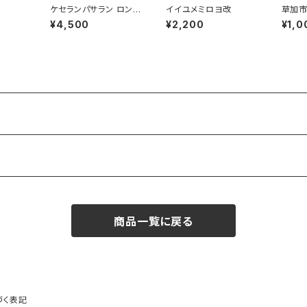
ケセランパサラン ロング
イイユメミロヨ改
草加市
T
も』
¥4,500
¥2,200
¥1,0
商品一覧に戻る
づく表記