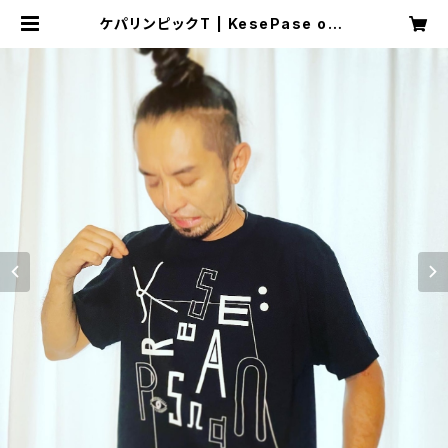
ケパリンピックT | KesePase onli
ne shop