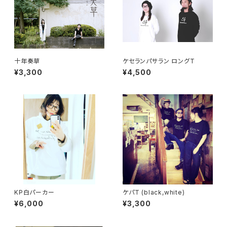
十年奏草
ケセランパサラン ロングT
¥3,300
¥4,500
KP白パーカー
ケパT (black,white)
¥6,000
¥3,300